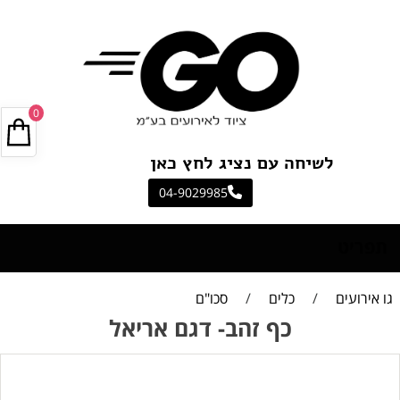
0
לשיחה עם נציג לחץ כאן
04-9029985
תפריט
גו אירועים
/
כלים
/
סכו"ם
כף זהב- דגם אריאל