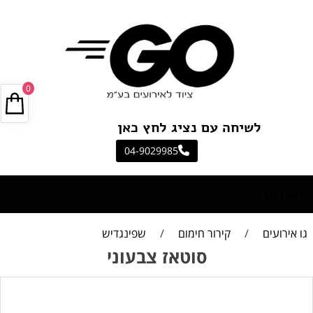
0
לשיחה עם נציג לחץ כאן
04-9029985
תפריט
גו אירועים
/
קירור חימום
/
שפינגדיש
סוטאז צבעוני